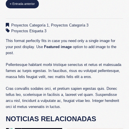
« Entrada anterior
Proyectos Categoría 1
,
Proyectos Categoría 3
Proyectos Etiqueta 3
This format perfectly fits in case you need only a single image for
your post display. Use
Featured image
option to add image to the
post.
Pellentesque habitant morbi tristique senectus et netus et malesuada
fames ac turpis egestas. In faucibus, risus eu volutpat pellentesque,
massa felis feugiat velit, nec mattis felis elit a eros.
Cras convallis sodales orci, et pretium sapien egestas quis. Donec
tellus leo, scelerisque in facilisis a, laoreet vel quam. Suspendisse
arcu nisl, tincidunt a vulputate ac, feugiat vitae leo. Integer hendrerit
orci id metus venenatis in luctus.
NOTICIAS RELACIONADAS