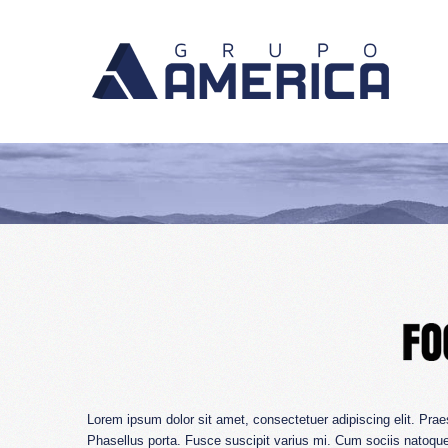
Lorem ipsum dolor sit amet, consectetuer adipiscing elit. Pr
Phasellus porta. Fusce suscipit varius mi. Cum sociis natoque