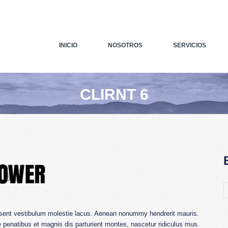
INICIO
NOSOTROS
SERVICIOS
CLIRNT 6
aesent vestibulum molestie lacus. Aenean nonummy hendrerit mauris.
 penatibus et magnis dis parturient montes, nascetur ridiculus mus.